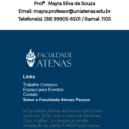
Profª . Mayra Silva de Souza
Email: mayra.professor@uniatenas.edu.br
Telefone(s): (38) 99905-6501 / Ramal: 1105
Links
Trabalhe Conosco
Espaço para Eventos
Contato
Sobre a Faculdade Atenas Passos
A Faculdade Atenas de Passos (MG) teve
início em 2018, com o curso de Medicina.
Com 4.168m², o campus já recebe
ampliação de outros 4.400m² para novas