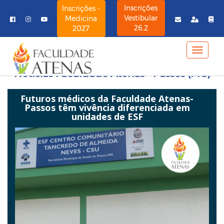
Inscrições
Inscrições -
Vestibular
Medicina
26.2
2027
MENU
NAVE
Notícias Faculdade Atenas - Passos (MG)
Futuros médicos da Faculdade Atenas-
Passos têm vivência diferenciada em
unidades de ESF