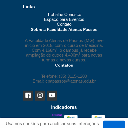
Links
Trabalhe Conosco
Espaço para Eventos
Contato
Sobre a Faculdade Atenas Passos
A Faculdade Atenas de Passos (MG) teve
início em 2018, com o curso de Medicina.
Com 4.168m², o campus já recebe
ampliação de outros 4.400m² para novas
turmas e novos cursos.
Contatos
Telefone: (35) 3115-1200
Email: cpapassos@atenas.edu.br
Indicadores
Usamos cookies para analisar suas interações