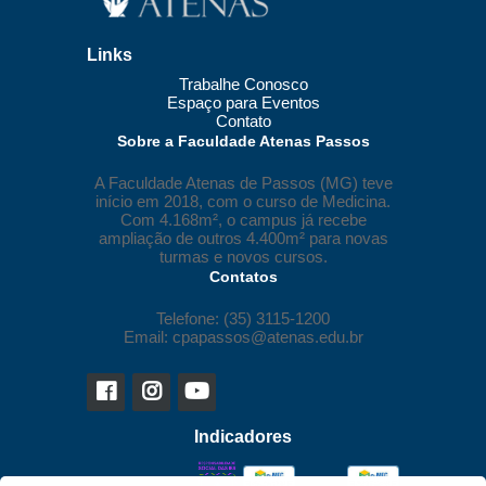
Links
Trabalhe Conosco
Espaço para Eventos
Contato
Sobre a Faculdade Atenas Passos
A Faculdade Atenas de Passos (MG) teve
início em 2018, com o curso de Medicina.
Com 4.168m², o campus já recebe
ampliação de outros 4.400m² para novas
turmas e novos cursos.
Contatos
Telefone: (35) 3115-1200
Email: cpapassos@atenas.edu.br
Indicadores