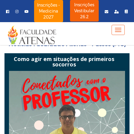
Inscrições
Inscrições -
Vestibular
Medicina
26.2
2027
MENU
NAVE
Notícias Faculdade Atenas - Passos (MG)
Como agir em situações de primeiros
socorros