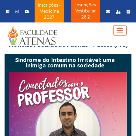
Inscrições
Inscrições -
Vestibular
Medicina
26.2
2027
MENU
NAVE
Notícias Faculdade Atenas - Passos (MG)
Síndrome do Intestino Irritável: uma
inimiga comum na sociedade