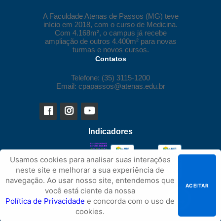
A Faculdade Atenas de Passos (MG) teve
início em 2018, com o curso de Medicina.
Com 4.168m², o campus já recebe
ampliação de outros 4.400m² para novas
turmas e novos cursos.
Contatos
Telefone: (35) 3115-1200
Email: cpapassos@atenas.edu.br
Indicadores
Usamos cookies para analisar suas interações
neste site e melhorar a sua experiência de
navegação. Ao usar nosso site, entendemos que
ACEITAR
você está ciente da nossa
Política de Privacidade
e concorda com o uso de
cookies.