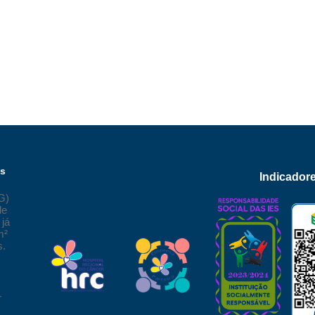
os
Indicador
G)
de
já
m²
s.
r