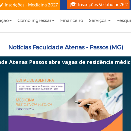
Inscrições Vestibular 26.2
Inscrições - Medicina 2027
ação
Como ingressar
Financeiro
Serviços
Pesqui
Notícias Faculdade Atenas - Passos (MG)
ade Atenas Passos abre vagas de residência médic