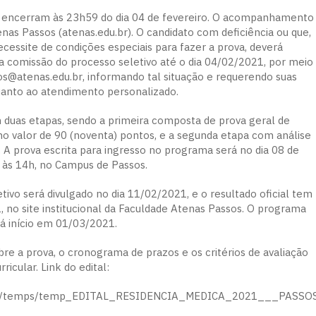
se encerram às 23h59 do dia 04 de fevereiro. O acompanhamento
enas Passos (
atenas.edu.br
). O candidato com deficiência ou que,
ecessite de condições especiais para fazer a prova, deverá
 comissão do processo seletivo até o dia 04/02/2021, por meio
os@atenas.edu.br
, informando tal situação e requerendo suas
uanto ao atendimento personalizado.
m duas etapas, sendo a primeira composta de prova geral de
 valor de 90 (noventa) pontos, e a segunda etapa com análise
. A prova escrita para ingresso no programa será no dia 08 de
, às 14h, no Campus de Passos.
tivo será divulgado no dia 11/02/2021, e o resultado oficial tem
, no site institucional da Faculdade Atenas Passos. O programa
rá início em 01/03/2021.
bre a prova, o cronograma de prazos e os critérios de avaliação
rricular. Link do edital:
ssets/temps/temp_EDITAL_RESIDENCIA_MEDICA_2021___PASSOS