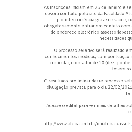
As inscrições iniciam em 26 de janeiro e 
deverá ser feito pelo site da Faculdade At
por intercorrência grave de saúde, n
obrigatoriamente entrar em contato com a
do endereço eletrônico
assessoriapass
necessidades q
O processo seletivo será realizado e
conhecimentos médicos, com pontuação no
curricular, com valor de 10 (dez) pontos
fevereiro
O resultado preliminar deste processo sele
divulgação prevista para o dia 22/02/2021
te
Acesse o edital para ver mais detalhes so
cu
http://www.atenas.edu.br/uniatenas/a