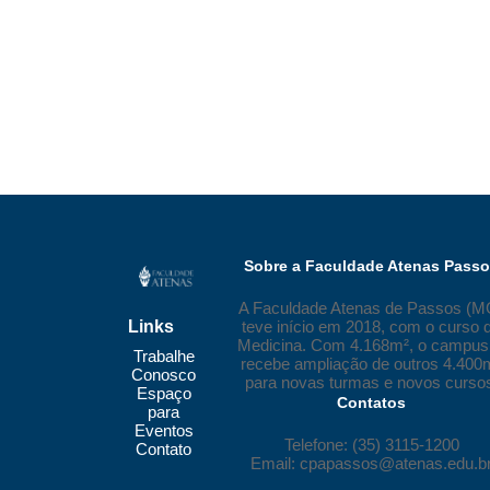
Sobre a Faculdade Atenas Pass
A Faculdade Atenas de Passos (M
teve início em 2018, com o curso 
Links
Medicina. Com 4.168m², o campus 
Trabalhe
recebe ampliação de outros 4.400
Conosco
para novas turmas e novos curso
Espaço
Contatos
para
Eventos
Telefone: (35) 3115-1200
Contato
Email: cpapassos@atenas.edu.b