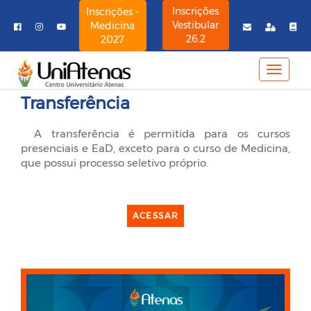
Inscrições
Inscrições -
Vestibular
Medicina
26.2
2027
MENU
NAVE
Transferência
A transferência é permitida para os cursos
presenciais e EaD, exceto para o curso de Medicina,
que possui processo seletivo próprio.
ACESSAR