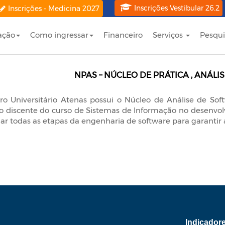
Inscrições Vestibular 26.2
Inscrições - Medicina 2027
ação
Como ingressar
Financeiro
Serviços
Pesqui
NPAS – NÚCLEO DE PRÁTICA , ANÁLI
ro Universitário Atenas possui o Núcleo de Análise de So
 o discente do curso de Sistemas de Informação no desenvo
ar todas as etapas da engenharia de software para garantir 
Indicador