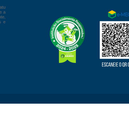
atu
e a
te,
s e