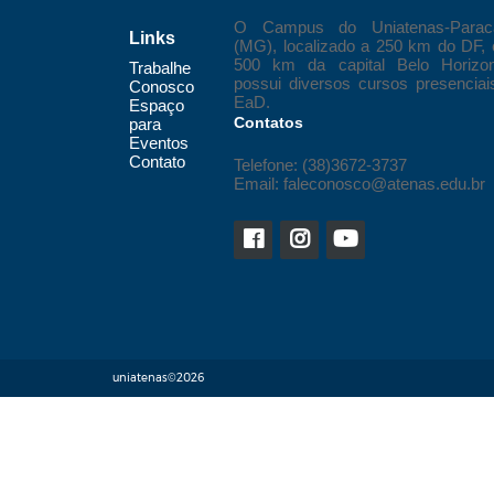
O Campus do Uniatenas-Parac
Links
(MG), localizado a 250 km do DF, 
500 km da capital Belo Horizon
Trabalhe
possui diversos cursos presenciai
Conosco
EaD.
Espaço
Contatos
para
Eventos
Contato
Telefone: (38)3672-3737
Email: faleconosco@atenas.edu.br
uniatenas©2026