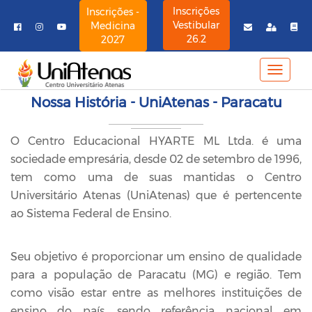
Inscrições
Inscrições -
Vestibular
Medicina
26.2
2027
MENU
NAVE
Nossa História - UniAtenas - Paracatu
O Centro Educacional HYARTE ML Ltda. é uma
sociedade empresária, desde 02 de setembro de 1996,
tem como uma de suas mantidas o Centro
Universitário Atenas (UniAtenas) que é pertencente
ao Sistema Federal de Ensino.
Seu objetivo é proporcionar um ensino de qualidade
para a população de Paracatu (MG) e região. Tem
como visão estar entre as melhores instituições de
ensino do país, sendo referência nacional em