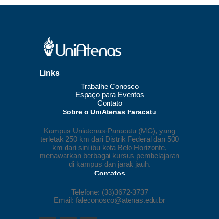
Links
Trabalhe Conosco
Espaço para Eventos
Contato
Sobre o UniAtenas Paracatu
Kampus Uniatenas-Paracatu (MG), yang
terletak 250 km dari Distrik Federal dan 500
km dari sini ibu kota Belo Horizonte,
menawarkan berbagai kursus pembelajaran
di kampus dan jarak jauh.
Contatos
Telefone: (38)3672-3737
Email: faleconosco@atenas.edu.br