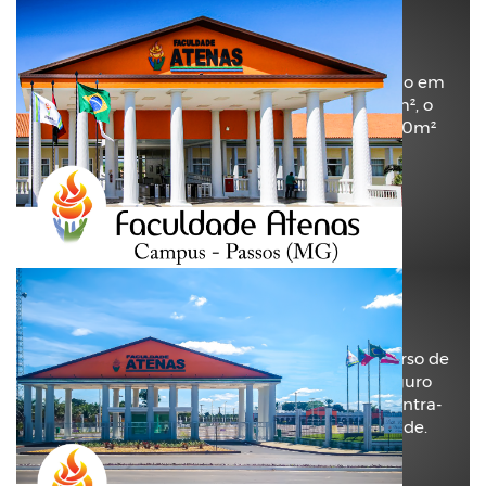
Faculdade Atenas
Passos (MG)
A Faculdade Atenas de Passos (MG) teve início em
2018, com o curso de Medicina. Com 4.168m², o
campus já recebe ampliação de outros 4.400m²
para novas turmas e novos cursos.
Ver Localização.
Faculdade Atenas
Porto Seguro (MG)
A Faculdade Atenas Porto Seguro oferta o Curso de
Medicina, atendendo a cidade de Porto Seguro
(BA) e região. Com 36.575m² o campus encontra-
se em uma das principais avenidas da cidade.