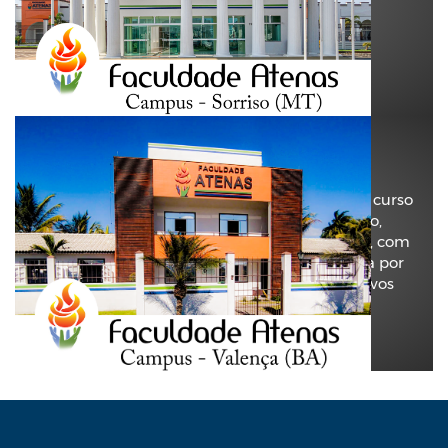
mesorregião do Norte Mato-grossense.
Ver Localização.
Faculdade Atenas
Valença (MG)
A Faculdade Atenas de Valença (BA), oferta o curso
de Medicina e Direito em Valença e região,
encontra-se em uma localização privilegiada, com
fácil acesso, dependências amplas e cercada por
áreas verdes. A IES agora possui mais 11 novos
cursos na modalidade EAD e Híbrido.
Ver Localização.